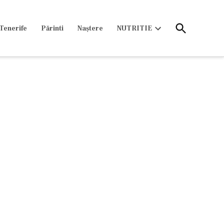
Open
Tenerife
Părinti
Naștere
NUTRITIE
Search
Open
dropdown
menu