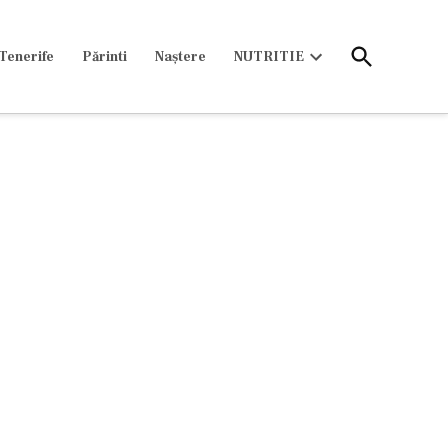
Open
Tenerife
Părinti
Naștere
NUTRITIE
Search
Open
dropdown
menu