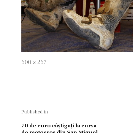
Full
600 × 267
size
Navigare
în
Published in
articole
70 de euro câştigaţi la cursa
de motocros din San Miguel