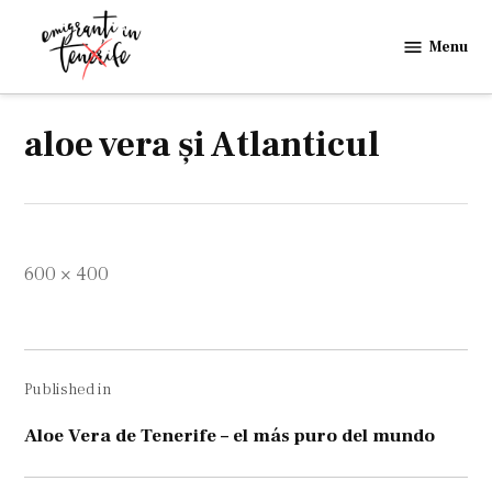
Skip
to
Menu
Emigranti
content
in
Tenerife
aloe vera şi Atlanticul
Full
600 × 400
size
Navigare
Published in
în
articole
Aloe Vera de Tenerife – el más puro del mundo