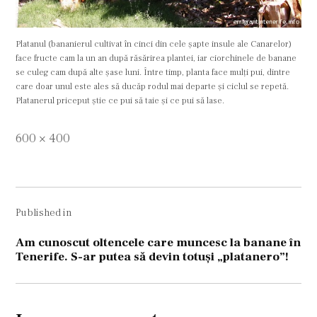
Platanul (bananierul cultivat în cinci din cele şapte insule ale Canarelor)
face fructe cam la un an după răsărirea plantei, iar ciorchinele de banane
se culeg cam după alte şase luni. Între timp, planta face mulţi pui, dintre
care doar unul este ales să ducăp rodul mai departe şi ciclul se repetă.
Platanerul priceput ştie ce pui să taie şi ce pui să lase.
Full
600 × 400
size
Navigare
Published in
în
articole
Am cunoscut oltencele care muncesc la banane în
Tenerife. S-ar putea să devin totuşi „platanero”!