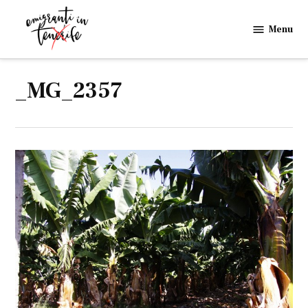
Skip
to
Menu
Emigranti
content
in
Tenerife
_MG_2357