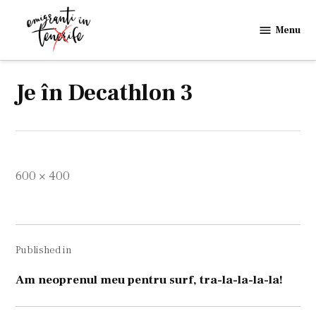
Skip
to
Menu
Emigranti
content
in
Tenerife
Je în Decathlon 3
Full
600 × 400
size
Navigare
Published in
în
articole
Am neoprenul meu pentru surf, tra-la-la-la-la!