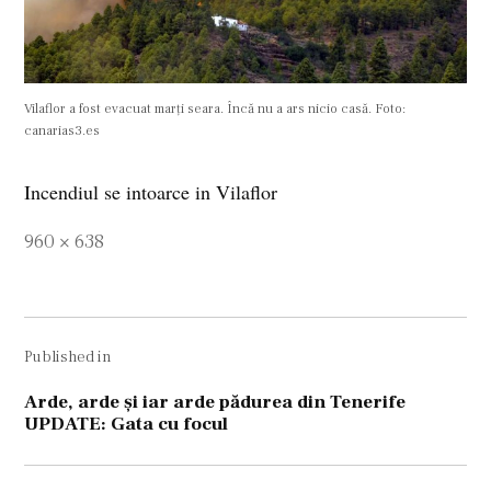
Vilaflor a fost evacuat marți seara. Încă nu a ars nicio casă. Foto:
canarias3.es
Incendiul se intoarce in Vilaflor
Full
960 × 638
size
Navigare
Published in
în
articole
Arde, arde și iar arde pădurea din Tenerife
UPDATE: Gata cu focul