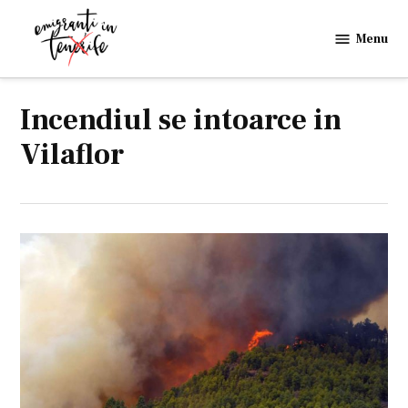
Skip
to
Menu
Emigranti
content
in
Tenerife
Incendiul se intoarce in
Vilaflor