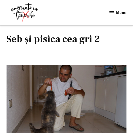
Skip
to
Menu
Emigranti
content
in
Tenerife
Seb şi pisica cea gri 2