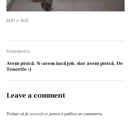
Full
600 × 400
size
Navigare
Published in
în
articole
Avem pisică. N-avem încă job, dar avem pisică. De
Tenerife :)
Leave a comment
Trebuie să fii
autentificat
pentru a publica un comentariu.