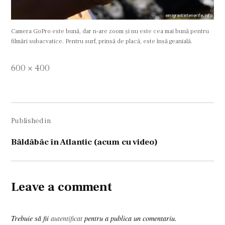
Camera GoPro este bună, dar n-are zoom şi nu este cea mai bună pentru
filmări subacvatice. Pentru surf, prinsă de placă, este însă geanială.
Full
600 × 400
size
Navigare
Published in
în
articole
Bâldâbâc în Atlantic (acum cu video)
Leave a comment
Trebuie să fii
autentificat
pentru a publica un comentariu.