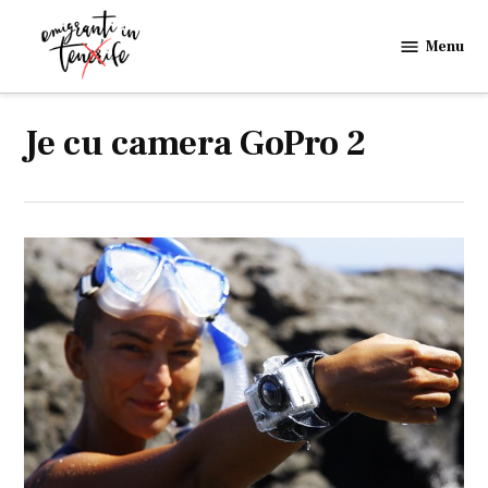
Skip
to
Menu
Emigranti
content
in
Tenerife
Je cu camera GoPro 2