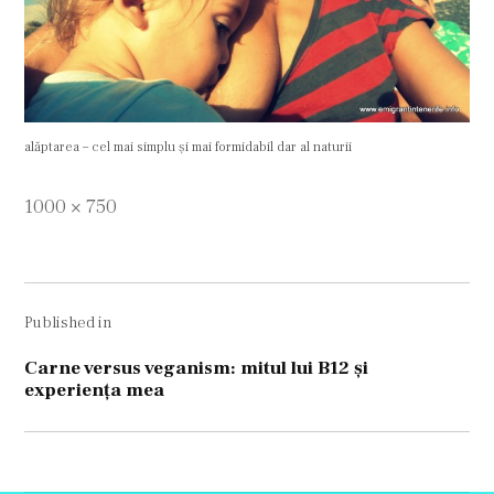
alăptarea – cel mai simplu şi mai formidabil dar al naturii
Full
1000 × 750
size
Navigare
Published in
în
articole
Carne versus veganism: mitul lui B12 şi
experienţa mea