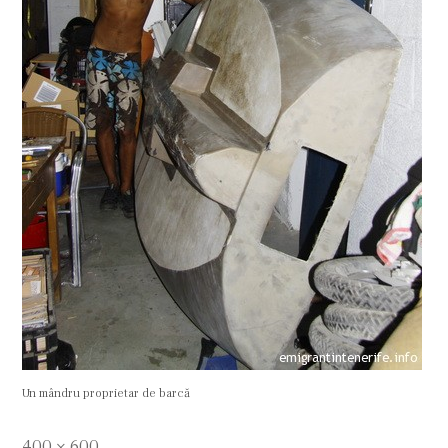
Un mândru proprietar de barcă
Full
400 × 600