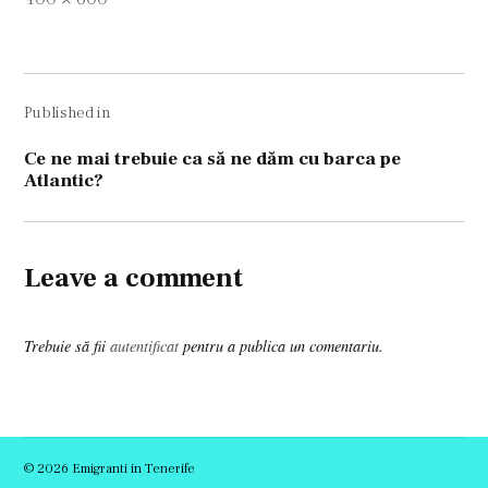
size
Navigare
Published in
în
articole
Ce ne mai trebuie ca să ne dăm cu barca pe
Atlantic?
Leave a comment
Trebuie să fii
autentificat
pentru a publica un comentariu.
© 2026 Emigranti in Tenerife