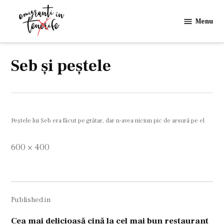
Skip
to
Menu
Emigranti
content
in
Tenerife
Seb şi peştele
Peştele lui Seb era făcut pe grătar, dar n-avea niciun pic de arsură pe el
Full
600 × 400
size
Navigare
Published in
în
articole
Cea mai delicioasă cină la cel mai bun restaurant