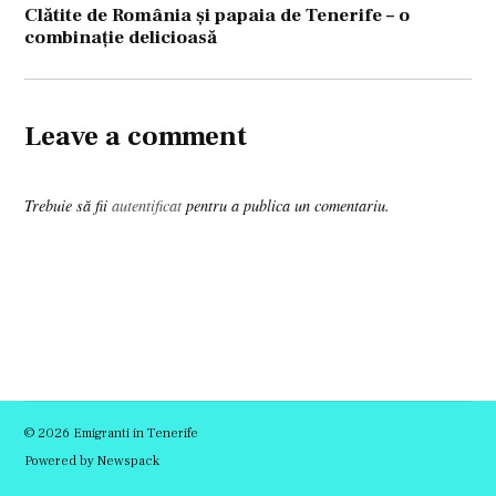
articole
Clătite de România şi papaia de Tenerife – o
combinaţie delicioasă
Leave a comment
Trebuie să fii
autentificat
pentru a publica un comentariu.
© 2026 Emigranti in Tenerife
Powered by Newspack