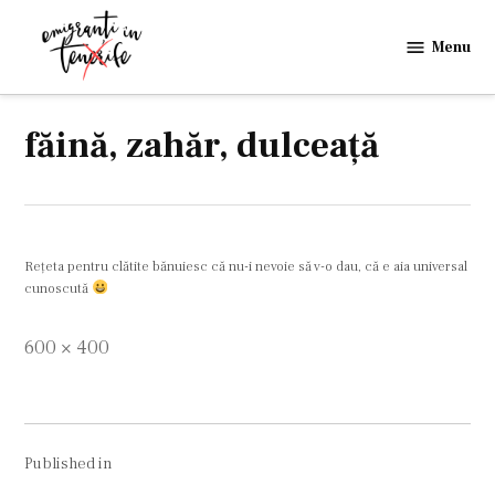
Skip
to
Menu
Emigranti
content
in
Tenerife
făină, zahăr, dulceaţă
Reţeta pentru clătite bănuiesc că nu-i nevoie să v-o dau, că e aia universal
cunoscută
Full
600 × 400
size
Navigare
Published in
în