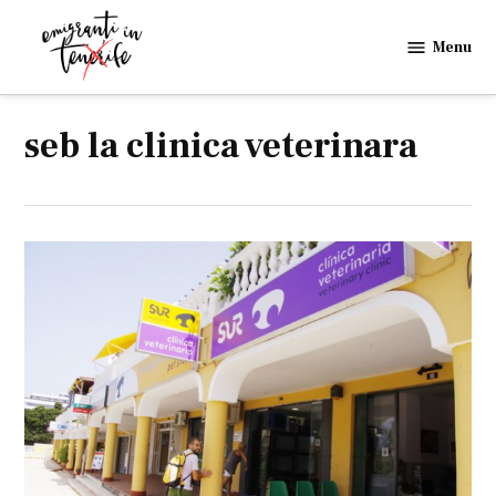
Skip
to
Menu
Emigranti
content
in
Tenerife
seb la clinica veterinara