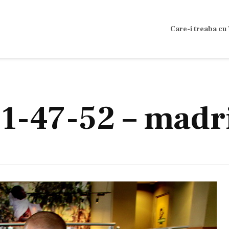
Care-i treaba cu 
11-47-52 – mad