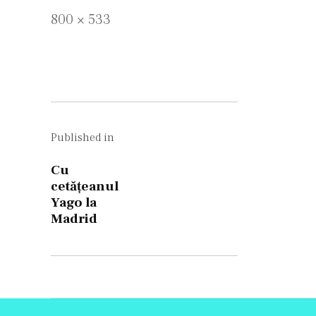
Full
800 × 533
size
Navigare
în
Published in
articole
Cu
cetățeanul
Yago la
Madrid