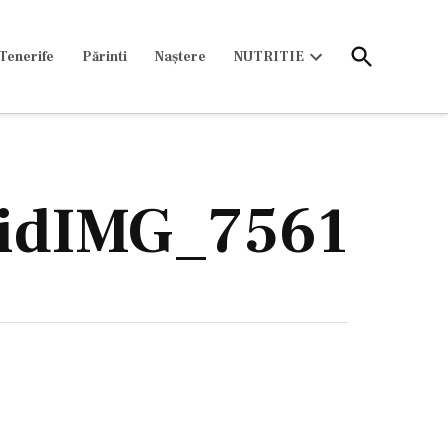
Open
Tenerife
Părinti
Naștere
NUTRITIE
Search
Open
dropdown
menu
ridIMG_7561