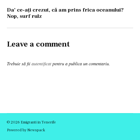
articole
Da’ ce-aţi crezut, că am prins frica oceanului?
Nop, surf rulz
Leave a comment
Trebuie să fii
autentificat
pentru a publica un comentariu.
© 2026 Emigranti in Tenerife
Powered by Newspack