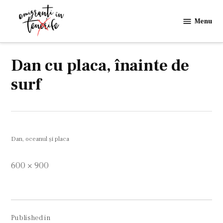
Skip
to
Menu
Emigranti
content
in
Tenerife
Dan cu placa, înainte de
surf
Dan, oceanul şi placa
Full
600 × 900
size
Navigare
Published in
în