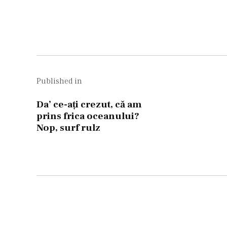
size
Navigare
în
Published in
articole
Da’ ce-aţi crezut, că am
prins frica oceanului?
Nop, surf rulz