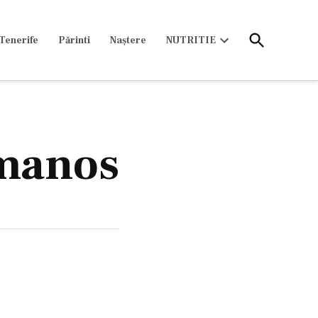
Open
Tenerife
Părinti
Naștere
NUTRITIE
Search
Open
dropdown
menu
rmanos