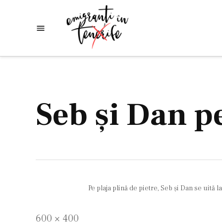
Skip
to
Emigranti
Descoperim
content
lumea
in
Tenerife
Seb şi Dan p
Pe plaja plină de pietre, Seb şi Dan se uită l
Full
600 × 400