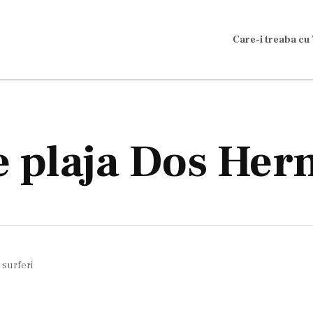
Care-i treaba cu 
e plaja Dos He
a surferi