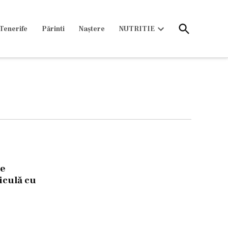
Open
Tenerife
Părinti
Naștere
NUTRITIE
Search
Open
dropdown
menu
re
iculă cu