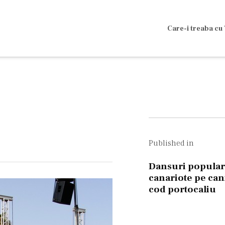
Care-i treaba cu 
Navigare
în
Published in
articole
Dansuri popula
canariote pe can
cod portocaliu