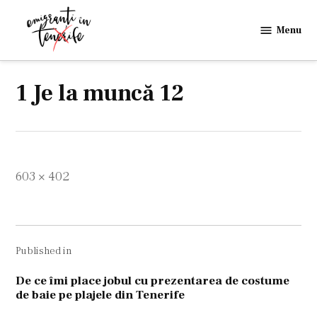
Skip
to
Menu
Emigranti
content
in
Tenerife
1 Je la muncă 12
Full
603 × 402
size
Navigare
Published in
în
articole
De ce îmi place jobul cu prezentarea de costume
de baie pe plajele din Tenerife