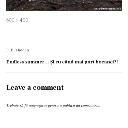
Full
600 × 400
size
Navigare
Published in
în
articole
Endless summer… Şi eu când mai port bocanci?!
Leave a comment
Trebuie să fii
autentificat
pentru a publica un comentariu.