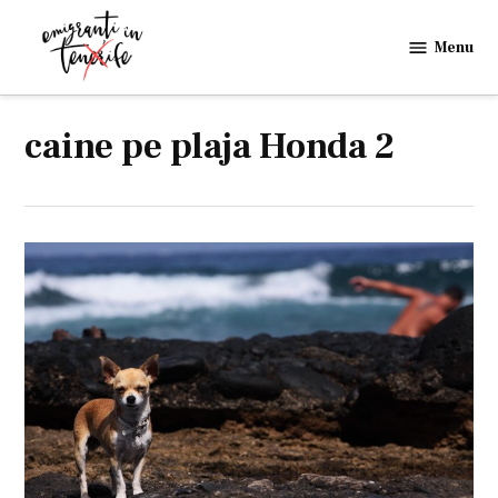
Skip
to
Menu
Emigranti
content
in
Tenerife
caine pe plaja Honda 2