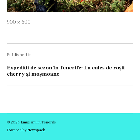
Full
900 × 600
size
Navigare
Published in
în
articole
Expediții de sezon în Tenerife: La cules de roșii
cherry și moșmoane
© 2026 Emigranti in Tenerife
Powered by Newspack