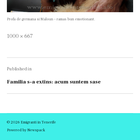
Profa de germana si Maloun – ramas bun emotionant.
Full
1000 × 667
size
Navigare
Published in
în
articole
Familia s-a extins: acum suntem sase
© 2026 Emigranti in Tenerife
Powered by Newspack