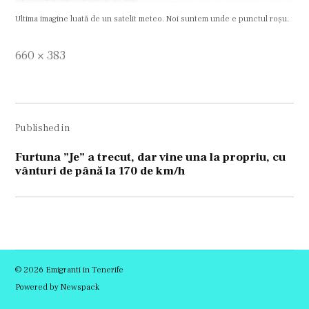
Ultima imagine luată de un satelit meteo. Noi suntem unde e punctul roșu.
Full
660 × 383
size
Navigare
Published in
în
articole
Furtuna ”Je” a trecut, dar vine una la propriu, cu
vânturi de până la 170 de km/h
© 2026 Emigranti in Tenerife
Powered by Newspack