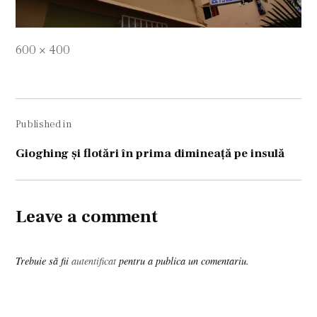
Full
600 × 400
size
Navigare
Published in
în
articole
Gioghing şi flotări în prima dimineaţă pe insulă
Leave a comment
Trebuie să fii
autentificat
pentru a publica un comentariu.