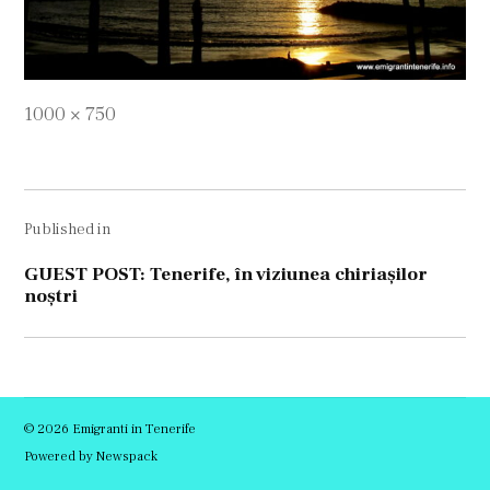
Full
1000 × 750
size
Navigare
Published in
în
articole
GUEST POST: Tenerife, în viziunea chiriașilor
noștri
© 2026 Emigranti in Tenerife
Powered by Newspack