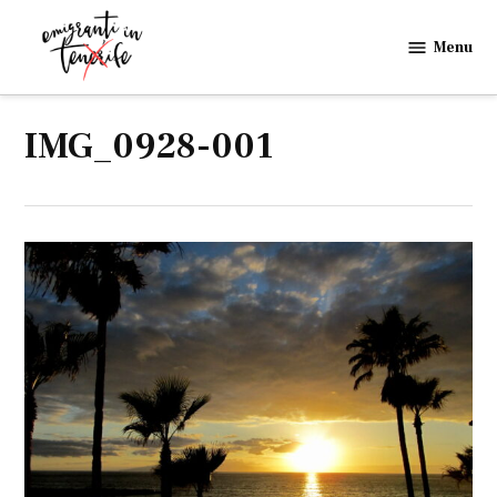
Skip
to
Menu
Emigranti
content
in
Tenerife
IMG_0928-001