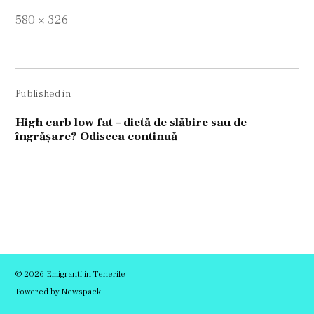
Full
580 × 326
size
Navigare
Published in
în
articole
High carb low fat – dietă de slăbire sau de
îngrășare? Odiseea continuă
© 2026 Emigranti in Tenerife
Powered by Newspack