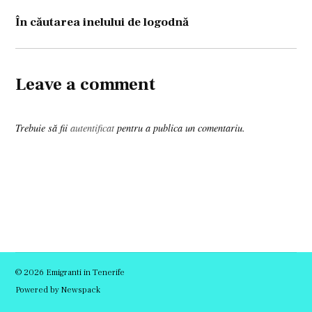
articole
În căutarea inelului de logodnă
Leave a comment
Trebuie să fii
autentificat
pentru a publica un comentariu.
© 2026 Emigranti in Tenerife
Powered by Newspack