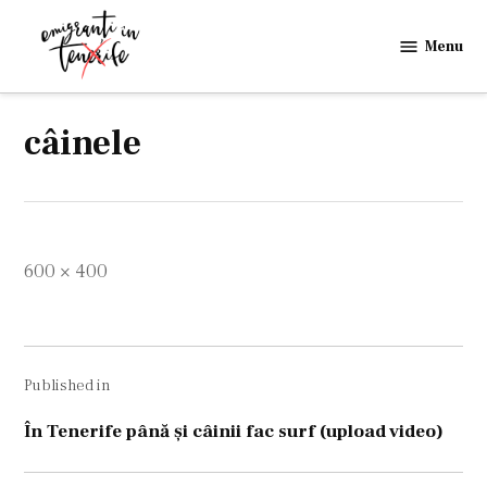
Skip
to
Menu
Emigranti
content
in
Tenerife
câinele
Full
600 × 400
size
Navigare
Published in
în
articole
În Tenerife până şi câinii fac surf (upload video)