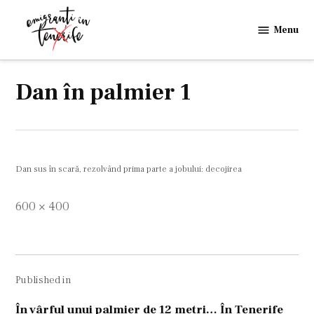
Skip
to
Menu
Emigranti
content
in
Tenerife
Dan în palmier 1
Dan sus în scară, rezolvând prima parte a jobului: decojirea
Full
600 × 400
size
Navigare
Published in
în
articole
În vârful unui palmier de 12 metri… În Tenerife