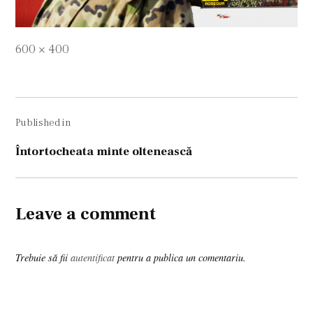
Full
600 × 400
size
Navigare
Published in
în
articole
Întortocheata minte oltenească
Leave a comment
Trebuie să fii
autentificat
pentru a publica un comentariu.