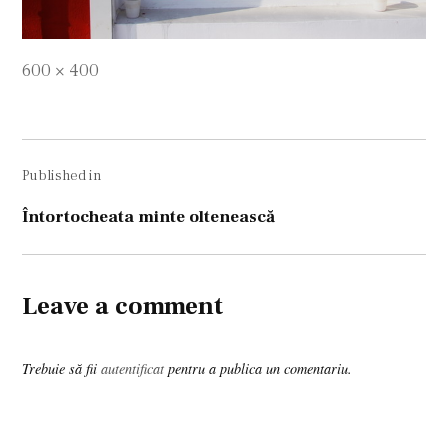
Full
600 × 400
size
Navigare
Published in
în
articole
Întortocheata minte oltenească
Leave a comment
Trebuie să fii
autentificat
pentru a publica un comentariu.