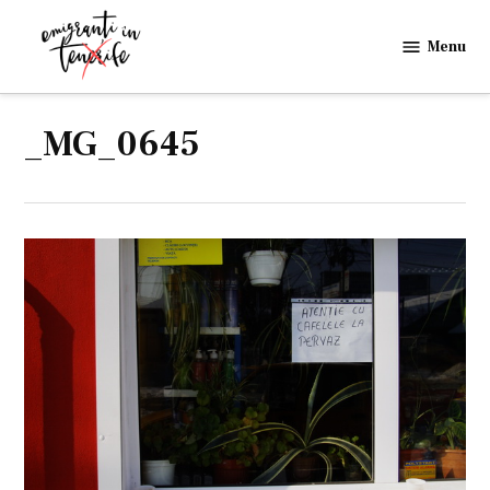
Skip
to
Menu
Emigranti
content
in
Tenerife
_MG_0645