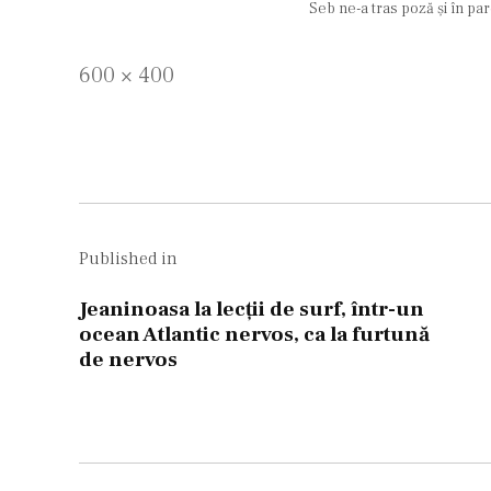
Seb ne-a tras poză şi în pa
Full
600 × 400
size
Navigare
în
Published in
articole
Jeaninoasa la lecţii de surf, într-un
ocean Atlantic nervos, ca la furtună
de nervos