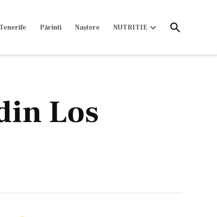
Open
Tenerife
Părinti
Naștere
NUTRITIE
Search
Open
dropdown
menu
din Los