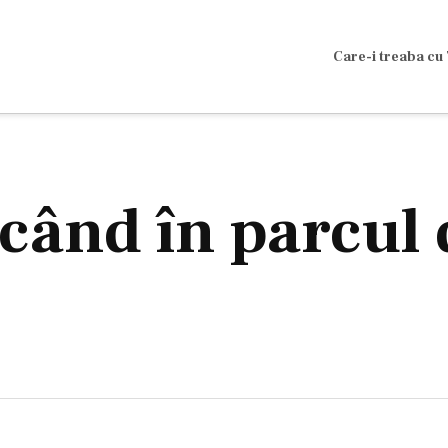
Care-i treaba cu 
când în parcul 