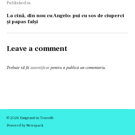
Published in
în
articole
La cină, din nou cu Angelo: pui cu sos de ciuperci
şi papas falşi
Leave a comment
Trebuie să fii
autentificat
pentru a publica un comentariu.
© 2026 Emigranti in Tenerife
Powered by Newspack