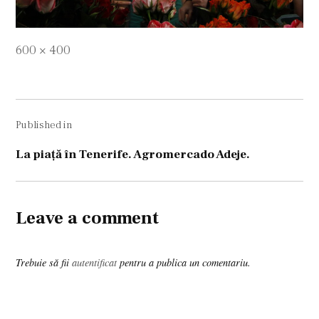
Full
600 × 400
size
Navigare
Published in
în
articole
La piaţă în Tenerife. Agromercado Adeje.
Leave a comment
Trebuie să fii
autentificat
pentru a publica un comentariu.