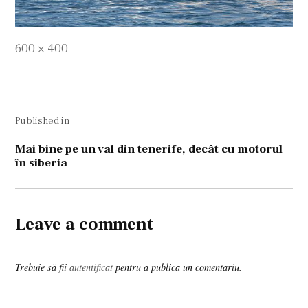
Full
600 × 400
size
Navigare
Published in
în
articole
Mai bine pe un val din tenerife, decât cu motorul
în siberia
Leave a comment
Trebuie să fii
autentificat
pentru a publica un comentariu.