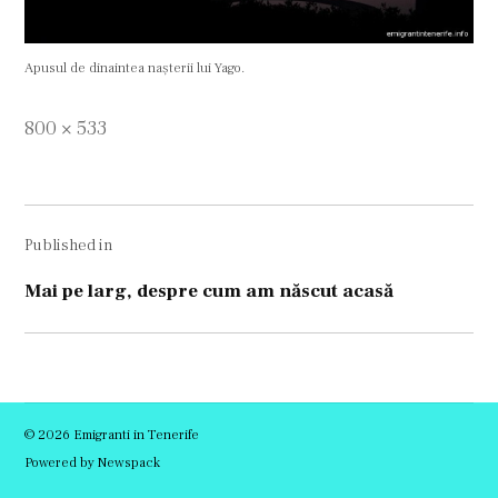
Apusul de dinaintea nașterii lui Yago.
Full
800 × 533
size
Navigare
Published in
în
articole
Mai pe larg, despre cum am născut acasă
© 2026 Emigranti in Tenerife
Powered by Newspack