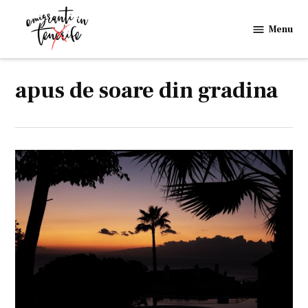
Skip
to
Menu
Emigranti
content
in
Tenerife
apus de soare din gradina