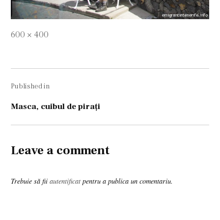
Full
600 × 400
size
Navigare
Published in
în
articole
Masca, cuibul de piraţi
Leave a comment
Trebuie să fii
autentificat
pentru a publica un comentariu.