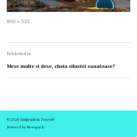
Full
800 × 533
size
Navigare
Published in
în
articole
Mese multe si dese, cheia siluetei sanatoase?
© 2026 Emigranti in Tenerife
Powered by Newspack