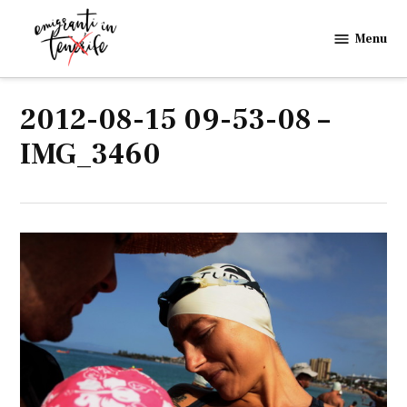
Skip
to
Menu
Emigranti
content
in
Tenerife
2012-08-15 09-53-08 –
IMG_3460