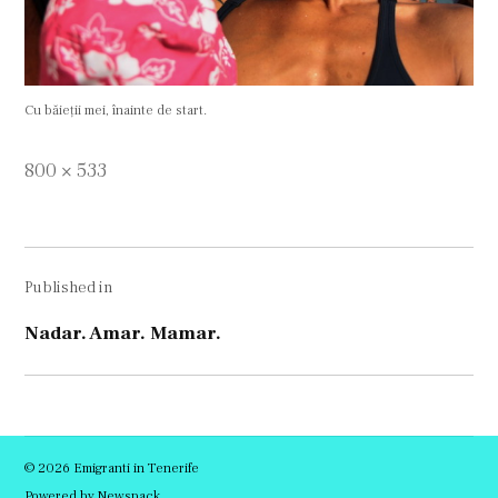
Cu băieții mei, înainte de start.
Full
800 × 533
size
Navigare
Published in
în
articole
Nadar. Amar. Mamar.
© 2026 Emigranti in Tenerife
Powered by Newspack