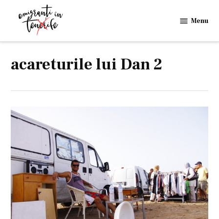
Skip
to
Menu
Emigranti
content
in
Tenerife
acareturile lui Dan 2