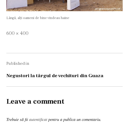
Lângă, alţi oameni de bine vindeau haine
Full
600 × 400
size
Navigare
Published in
în
articole
Negustori la târgul de vechituri din Guaza
Leave a comment
Trebuie să fii
autentificat
pentru a publica un comentariu.