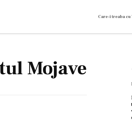
Care-i treaba cu 
tul Mojave