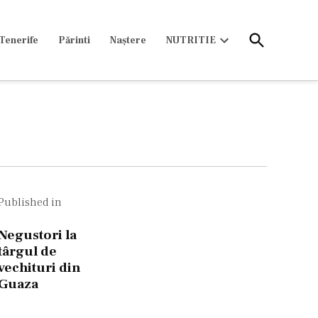
Open
Tenerife
Părinti
Naștere
NUTRITIE
Search
Open
dropdown
menu
Navigare
în
Published in
articole
Negustori la
târgul de
vechituri din
Guaza