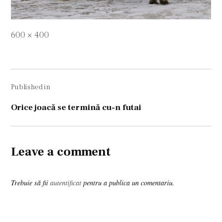
Full
600 × 400
size
Navigare
Published in
în
articole
Orice joacă se termină cu-n futai
Leave a comment
Trebuie să fii
autentificat
pentru a publica un comentariu.