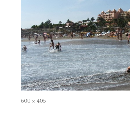
Full
600 × 405
size