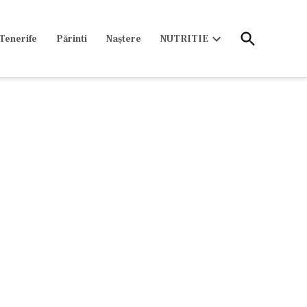
Open
Tenerife
Părinti
Naștere
NUTRITIE
Search
Open
dropdown
menu