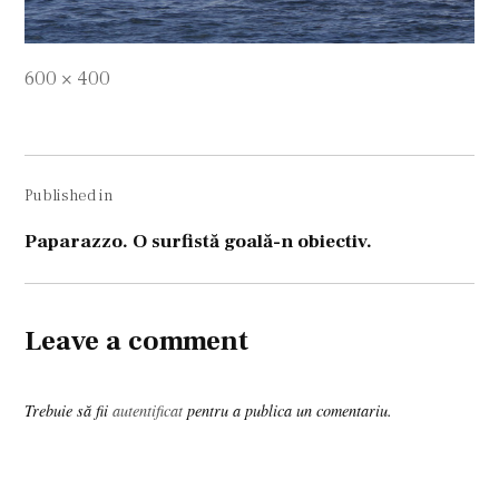
Full
600 × 400
size
Navigare
Published in
în
articole
Paparazzo. O surfistă goală-n obiectiv.
Leave a comment
Trebuie să fii
autentificat
pentru a publica un comentariu.