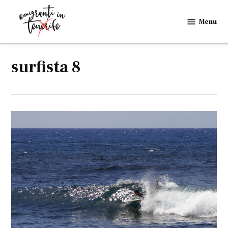
Skip
to
Menu
Emigranti
content
in
Tenerife
surfista 8