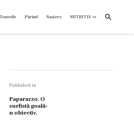
Open
Tenerife
Părinti
Naștere
NUTRITIE
Search
Open
dropdown
menu
Navigare
în
Published in
articole
Paparazzo. O
surfistă goală-
n obiectiv.