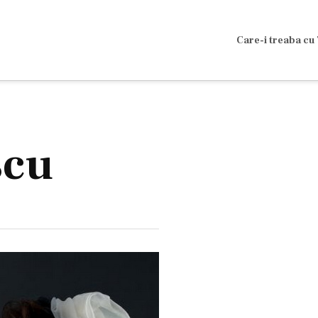
Care-i treaba cu 
scu