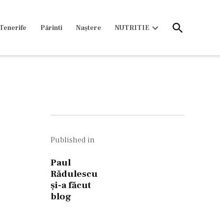
Open
Tenerife
Părinti
Naștere
NUTRITIE
Search
Open
dropdown
menu
Navigare
în
Published in
articole
Paul
Rădulescu
şi-a făcut
blog