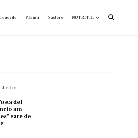
Open
Tenerife
Părinti
Naștere
NUTRITIE
Search
Open
dropdown
menu
avigare
ished in
ticole
osta del
encio am
les” sare de
e