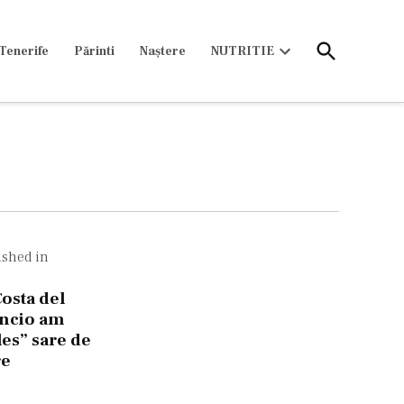
Open
Tenerife
Părinti
Naștere
NUTRITIE
Search
Open
dropdown
menu
avigare
ished in
ticole
osta del
encio am
les” sare de
e