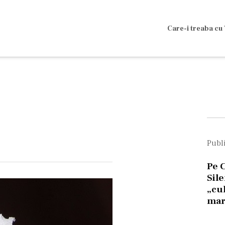
Care-i treaba cu 
N
în
Publ
ar
Pe C
Sil
„cu
mar