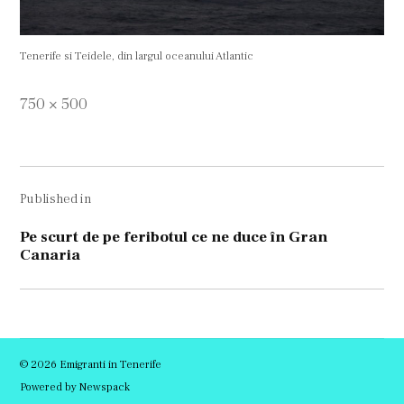
Tenerife si Teidele, din largul oceanului Atlantic
Full
750 × 500
size
Navigare
Published in
în
articole
Pe scurt de pe feribotul ce ne duce în Gran
Canaria
© 2026 Emigranti in Tenerife
Powered by Newspack