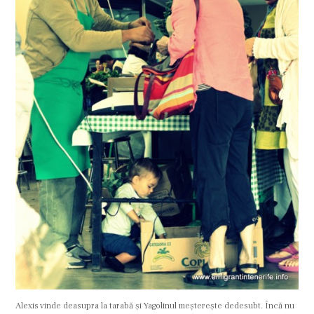
Alexis vinde deasupra la tarabă și Yagolinul meșterește dedesubt. Încă nu