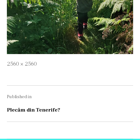
Full
2560 × 2560
size
Navigare
Published in
în
articole
Plecăm din Tenerife?